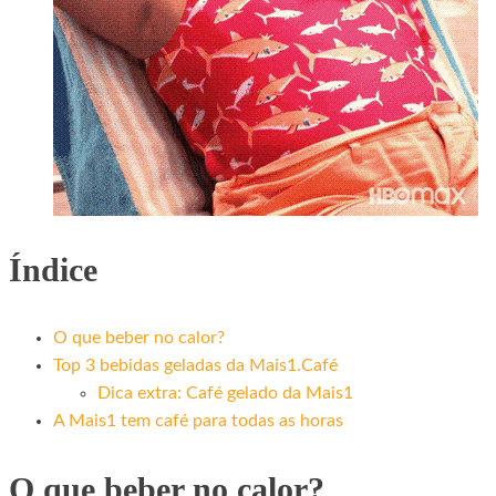
Índice
O que beber no calor?
Top 3 bebidas geladas da Mais1.Café
Dica extra: Café gelado da Mais1
A Mais1 tem café para todas as horas
O que beber no calor?