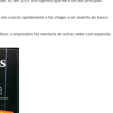
r 30, em 2019. Isso significa que ele é um dos principais
e em crescer rapidamente o fez chegar a ser analista do banco
 disso, o empresário faz mentoria de outras redes com expansão