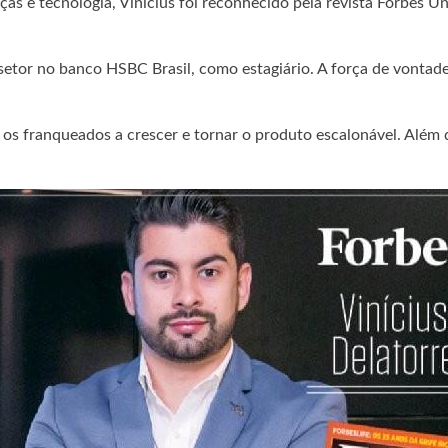
e tecnologia, Vinícius foi reconhecido pela revista Forbes Unde
 setor no banco HSBC Brasil, como estagiário. A força de vontad
o os franqueados a crescer e tornar o produto escalonável. Além