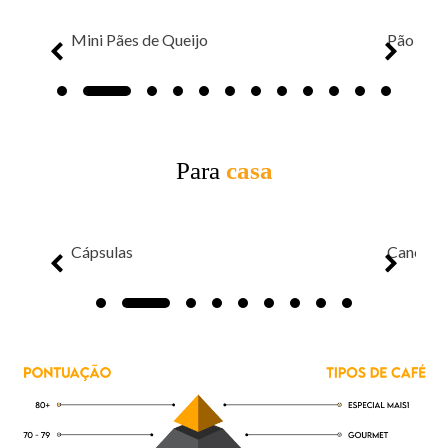
o
Pão de Queijo com Requeijão
Para
casa
Canecas Temáticas