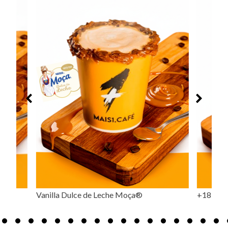
 Moça®
+18 Quentão