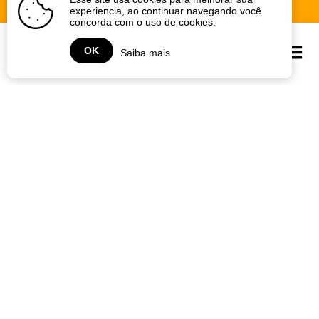
experiencia, ao continuar navegando você
concorda com o uso de cookies.
OK
Saiba mais
Home
home
unidades
cardápio
SEJA FRANQUEADO
Unidades
Cardapio
Blog
Squad
Fale conosco
Seja Franqueado